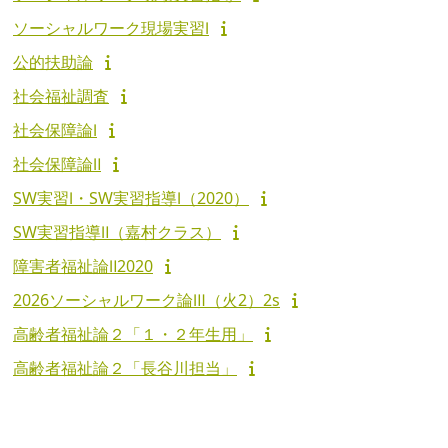
ソーシャルワーク現場実習Ⅰ
公的扶助論
社会福祉調査
社会保障論Ⅰ
社会保障論Ⅱ
SW実習Ⅰ・SW実習指導Ⅰ（2020）
SW実習指導Ⅱ（嘉村クラス）
障害者福祉論Ⅱ2020
2026ソーシャルワーク論Ⅲ（火2）2s
高齢者福祉論２「１・２年生用」
高齢者福祉論２「長谷川担当」