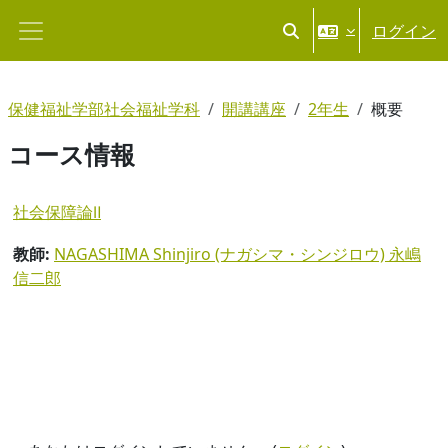
メインコンテンツへスキップする
ログイン
検索入力に切り替える
サイドパネル
保健福祉学部社会福祉学科
開講講座
2年生
概要
コース情報
社会保障論Ⅱ
教師:
NAGASHIMA Shinjiro (ナガシマ・シンジロウ) 永嶋
信二郎