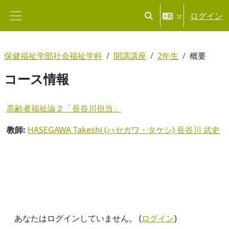
メインコンテンツへスキップする
ログイン
検索入力に切り替える
サイドパネル
保健福祉学部社会福祉学科
開講講座
2年生
概要
コース情報
高齢者福祉論２「長谷川担当」
教師:
HASEGAWA Takeshi (ハセガワ・タケシ) 長谷川 武史
あなたはログインしていません。 (
ログイン
)