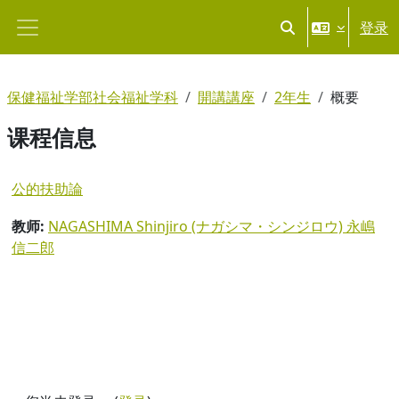
跳到主要内容
登录
切换搜索输入
停靠面板
保健福祉学部社会福祉学科
開講講座
2年生
概要
课程信息
公的扶助論
教师:
NAGASHIMA Shinjiro (ナガシマ・シンジロウ) 永嶋
信二郎