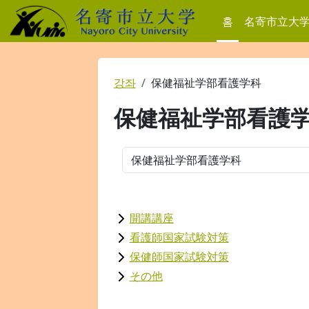
메인 콘텐츠로 건너뛰기
홈
名寄市立大
강좌
保健福祉学部看護学科
保健福祉学部看護
강좌 범주
開講講座
看護師国家試験対策
保健師国家試験対策
その他