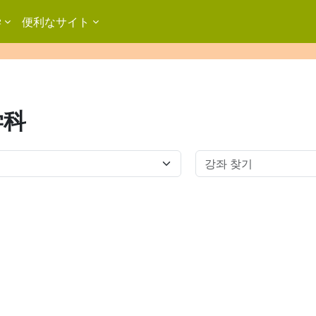
学
便利なサイト
学科