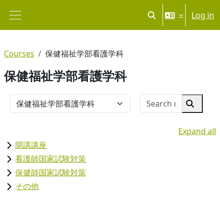
Skip to main content
Log in
Toggle search input
Side panel
Courses
保健福祉学部看護学科
保健福祉学部看護学科
Search co
Course categories
Search 
Expand all
開講講座
看護師国家試験対策
保健師国家試験対策
その他