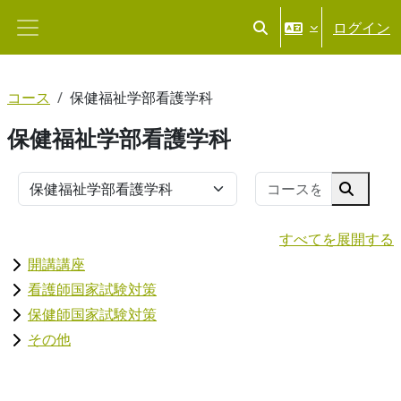
メインコンテンツへスキップする
ログイン
検索入力に切り替える
サイドパネル
コース
保健福祉学部看護学科
保健福祉学部看護学科
コースを
コースカテゴリ
コース
すべてを展開する
開講講座
看護師国家試験対策
保健師国家試験対策
その他