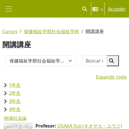
Salta al contenido principal
Acceder
Selector de búsqueda
Panel lateral
Cursos
保健福祉学部社会福祉学科
開講講座
開講講座
Buscar cu
Categorías
Buscar 
Expandir todo
1年生
2年生
3年生
4年生
地域社会論
Profesor:
OSAKA Yuji (オオサカ・ユウジ)